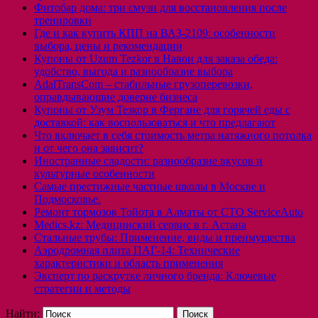
Фитобар дома: три смузи для восстановления после
тренировки
Где и как купить КПП на ВАЗ-2109: особенности
выбора, цены и рекомендации
Купоны от Uzum Tezkor в Навои для заказа обеда:
удобство, выгода и разнообразие выбора
AdalTransCom – стабильные грузоперевозки,
оправдывающие доверие бизнеса
Купоны от Узум Тезкор в Фергане для горячей еды с
доставкой: как воспользоваться и что предлагают
Что включает в себя стоимость метра натяжного потолка
и от чего она зависит?
Иностранные сладости: разнообразие вкусов и
культурные особенности
Самые престижные частные школы в Москве и
Подмосковье.
Ремонт тормозов Тойота в Алматы от СТО ServiceAuto
Medics.kz: Медицинский сервис в г. Астана
Стальные трубы: Применение, виды и преимущества
Аэродромная плита ПАГ-14: Технические
характеристики и область применения
Эксперт по раскрутке личного бренда: Ключевые
стратегии и методы
Найти: