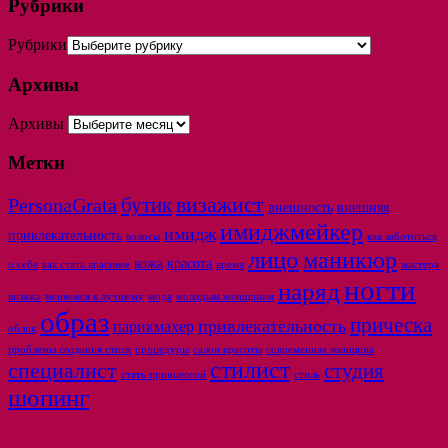
Рубрики
Рубрики
Архивы
Архивы
Метки
бутик
визажист
PersonaGrata
внешность
внешняя
имиджмейкер
имидж
привлекательность
волосы
как заботиться
лицо
маникюр
кожа
красота
о себе
как стать красивее
крема
мастера
ногти
наряд
визажа
меняемся к лучшему
мода
молодым женщинам
образ
прическа
привлекательность
парикмахер
облик
проблемы создания стиля
процедуры
салон красоты
современная женщина
стилист
специалист
студия
стать принцессой
стиль
шопинг