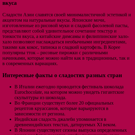
вкуса
Сладости Азии славятся своей минималистичной эстетикой и
акцентом на натуральные вкусы. Японские мочи,
изготовленные из рисовой муки и сладкой фасолевой пасты,
представляют собой удивительное сочетание текстур и
тонкости вкуса, а китайские димсамы и филиппинские хало-
хало позволяют наслаждаться необычными ингредиентами,
такими как кокос, тапиока и сладкий картофель. В Корее
популярны тток – рисовые пирожки с различными
начинками, которые можно найти как в традиционных, так и
в современных вариациях.
Интересные факты о сладостях разных стран
В Италии ежегодно проводится фестиваль шоколада
Eurochocolate, на котором можно увидеть гигантские
скульптуры из шоколада.
Во Франции существует более 20 официальных
рецептов круассанов, которые варьируются в
зависимости от региона.
Индийская сладость джалеби упоминается в
древнеиндийских текстах, датируемых XI веком.
В Японии существуют сезоны выпуска определенных