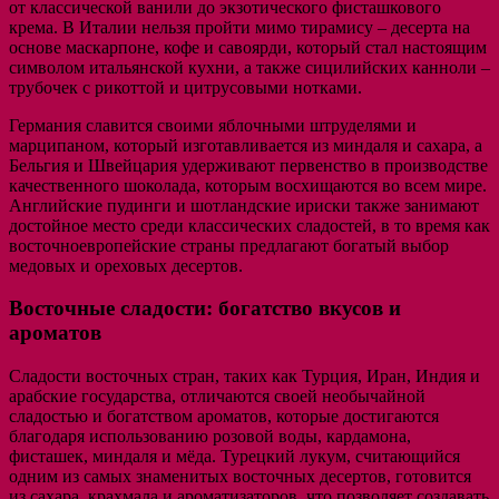
от классической ванили до экзотического фисташкового
крема. В Италии нельзя пройти мимо тирамису – десерта на
основе маскарпоне, кофе и савоярди, который стал настоящим
символом итальянской кухни, а также сицилийских канноли –
трубочек с рикоттой и цитрусовыми нотками.
Германия славится своими яблочными штруделями и
марципаном, который изготавливается из миндаля и сахара, а
Бельгия и Швейцария удерживают первенство в производстве
качественного шоколада, которым восхищаются во всем мире.
Английские пудинги и шотландские ириски также занимают
достойное место среди классических сладостей, в то время как
восточноевропейские страны предлагают богатый выбор
медовых и ореховых десертов.
Восточные сладости: богатство вкусов и
ароматов
Сладости восточных стран, таких как Турция, Иран, Индия и
арабские государства, отличаются своей необычайной
сладостью и богатством ароматов, которые достигаются
благодаря использованию розовой воды, кардамона,
фисташек, миндаля и мёда. Турецкий лукум, считающийся
одним из самых знаменитых восточных десертов, готовится
из сахара, крахмала и ароматизаторов, что позволяет создавать