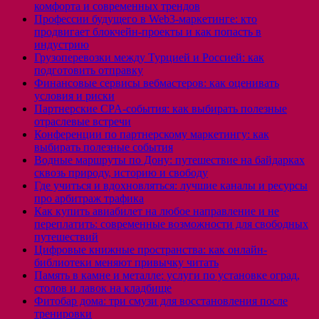
комфорта и современных трендов
Профессии будущего в Web3-маркетинге: кто
продвигает блокчейн-проекты и как попасть в
индустрию
Грузоперевозки между Турцией и Россией: как
подготовить отправку
Финансовые сервисы вебмастеров: как оценивать
условия и риски
Партнерские CPA-события: как выбирать полезные
отраслевые встречи
Конференции по партнерскому маркетингу: как
выбирать полезные события
Водные маршруты по Дону: путешествие на байдарках
сквозь природу, историю и свободу
Где учиться и вдохновляться: лучшие каналы и ресурсы
про арбитраж трафика
Как купить авиабилет на любое направление и не
переплатить: современные возможности для свободных
путешествий
Цифровые книжные пространства: как онлайн-
библиотеки меняют привычку читать
Память в камне и металле: услуги по установке оград,
столов и лавок на кладбище
Фитобар дома: три смузи для восстановления после
тренировки