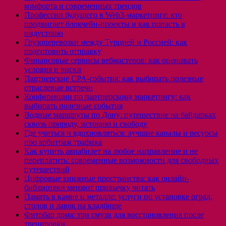
комфорта и современных трендов
Профессии будущего в Web3-маркетинге: кто
продвигает блокчейн-проекты и как попасть в
индустрию
Грузоперевозки между Турцией и Россией: как
подготовить отправку
Финансовые сервисы вебмастеров: как оценивать
условия и риски
Партнерские CPA-события: как выбирать полезные
отраслевые встречи
Конференции по партнерскому маркетингу: как
выбирать полезные события
Водные маршруты по Дону: путешествие на байдарках
сквозь природу, историю и свободу
Где учиться и вдохновляться: лучшие каналы и ресурсы
про арбитраж трафика
Как купить авиабилет на любое направление и не
переплатить: современные возможности для свободных
путешествий
Цифровые книжные пространства: как онлайн-
библиотеки меняют привычку читать
Память в камне и металле: услуги по установке оград,
столов и лавок на кладбище
Фитобар дома: три смузи для восстановления после
тренировки