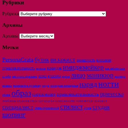
Рубрики
Рубрики
Архивы
Архивы
Метки
бутик
визажист
PersonaGrata
внешность
внешняя
имиджмейкер
имидж
привлекательность
волосы
как заботиться
лицо
маникюр
кожа
красота
о себе
как стать красивее
крема
мастера
ногти
наряд
визажа
меняемся к лучшему
мода
молодым женщинам
образ
прическа
привлекательность
парикмахер
облик
проблемы создания стиля
процедуры
салон красоты
современная женщина
стилист
специалист
студия
стать принцессой
стиль
шопинг