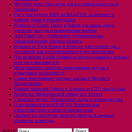
Фитобар дома: три смузи для восстановления после
тренировки
Где и как купить КПП на ВАЗ-2109: особенности
выбора, цены и рекомендации
Купоны от Uzum Tezkor в Навои для заказа обеда:
удобство, выгода и разнообразие выбора
AdalTransCom – стабильные грузоперевозки,
оправдывающие доверие бизнеса
Купоны от Узум Тезкор в Фергане для горячей еды с
доставкой: как воспользоваться и что предлагают
Что включает в себя стоимость метра натяжного потолка
и от чего она зависит?
Иностранные сладости: разнообразие вкусов и
культурные особенности
Самые престижные частные школы в Москве и
Подмосковье.
Ремонт тормозов Тойота в Алматы от СТО ServiceAuto
Medics.kz: Медицинский сервис в г. Астана
Стальные трубы: Применение, виды и преимущества
Аэродромная плита ПАГ-14: Технические
характеристики и область применения
Эксперт по раскрутке личного бренда: Ключевые
стратегии и методы
Найти: