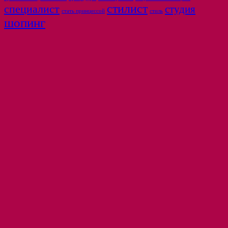
стилист
специалист
студия
стать принцессой
стиль
шопинг