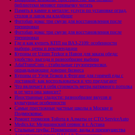
библиотеки меняют привычку читать
Память в камне и металле: услуги по установке оград,
столов и лавок на кладбище
Фитобар дома: три смузи для восстановления после
тренировки
Фитобар дома: три смузи для восстановления после
тренировки
Где и как купить КПП на ВАЗ-2109: особенности
выбора, цены и рекомендации
Купоны от Uzum Tezkor в Навои для заказа обеда:
удобство, выгода и разнообразие выбора
AdalTransCom – стабильные грузоперевозки,
оправдывающие доверие бизнеса
Купоны от Узум Тезкор в Фергане для горячей еды с
доставкой: как воспользоваться и что предлагают
Что включает в себя стоимость метра натяжного потолка
и от чего она зависит?
Иностранные сладости: разнообразие вкусов и
культурные особенности
Самые престижные частные школы в Москве и
Подмосковье.
Ремонт тормозов Тойота в Алматы от СТО ServiceAuto
Medics.kz: Медицинский сервис в г. Астана
Стальные трубы: Применение, виды и преимущества