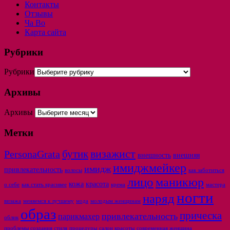
Контакты
Отзывы
Ча Во
Карта сайта
Рубрики
Рубрики
Архивы
Архивы
Метки
бутик
визажист
PersonaGrata
внешность
внешняя
имиджмейкер
имидж
привлекательность
волосы
как заботиться
лицо
маникюр
кожа
красота
о себе
как стать красивее
крема
мастера
ногти
наряд
визажа
меняемся к лучшему
мода
молодым женщинам
образ
прическа
привлекательность
парикмахер
облик
проблемы создания стиля
процедуры
салон красоты
современная женщина