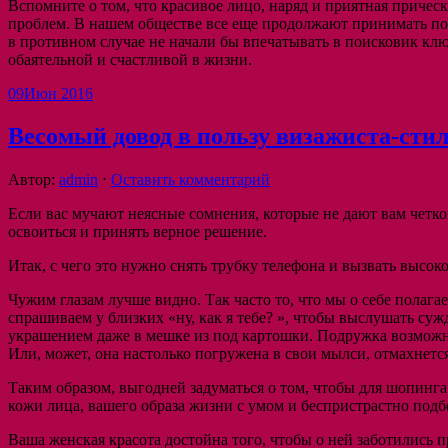
Вспомните о том, что красивое лицо, наряд и приятная приче
проблем. В нашем обществе все еще продолжают принимать по
в противном случае не начали бы впечатывать в поисковик клю
обаятельной и счастливой в жизни.
09
Июн 2016
Весомый довод в пользу визажиста-сти
Автор:
admin
⋅
Оставить комментарий
Если вас мучают неясные сомнения, которые не дают вам четко
освоиться и принять верное решение.
Итак, с чего это нужно снять трубку телефона и вызвать выс
Чужим глазам лучше видно. Так часто то, что мы о себе полага
спрашиваем у близких «ну, как я тебе? », чтобы выслушать с
украшением даже в мешке из под картошки. Подружка возможно
Или, может, она настолько погружена в свои мылси, отмахнется
Таким образом, выгодней задуматься о том, чтобы для шопинг
кожи лица, вашего образа жизни с умом и беспристрастно под
Ваша женская красота достойна того, чтобы о ней заботились 