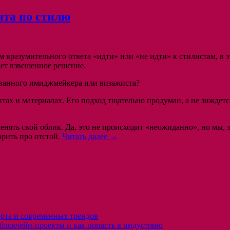
нта по стилю
 вразумительного ответа «идти» или «не идти» к стилистам, в э
чет взвешенное решение.
ованного имиджмейкера или визажиста?
тах и материалах. Его подход тщательно продуман, а не зиждет
нять свой облик. Да, это не происходит «неожиданно», но мы, 
орить про отстой.
Читать далее →
орта и современных трендов
 блокчейн-проекты и как попасть в индустрию