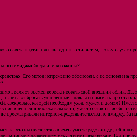
ого совета «идти» или «не идти» к стилистам, в этом случае пр
ального имиджмейкера или визажиста?
 средствах. Его метод непременно обоснован, а не основан на 
дж.
одимо время от времеи корректировать свой внешний облик. Да,
гда начинают бросать удивленные взгляды и намекать про отстой.
ей, свекровью, которой необходим уход, мужем и домом? Имеетс
нов внешней привлекательности, умеет составить особый стиль н
 а не просматривали интернет-представительства по имиджу. За 
метьте, что вы после этого время сумеете радовать друзей и вы
яды, которые в дальнейшем некуда и не с чем одевать. Если пере