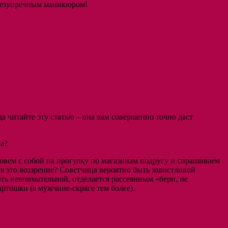
г безупречным маникюром!
а читайте эту статью – она вам совершенно точно даст
ра?
 зовем с собой на прогулку по магазинам подругу и спрашиваем
ся это воззрение? Советчица вероятно быть завистливой
ть невнимательной, отделается рассеянным «бери, не
ртошки (а мужчине-скряге тем более).