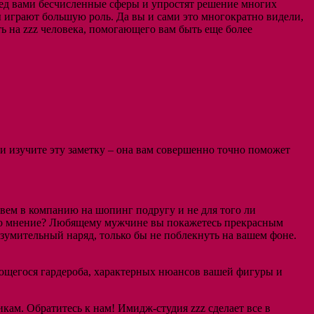
ред вами бесчисленные сферы и упростят решение многих
играют большую роль. Да вы и сами это многократно видели,
ь на zzz человека, помогающего вам быть еще более
ии изучите эту заметку – она вам совершенно точно поможет
зовем в компанию на шопинг подругу и не для того ли
т это мнение? Любящему мужчине вы покажетесь прекрасным
зумительный наряд, только бы не поблекнуть на вашем фоне.
еющегося гардероба, характерных нюансов вашей фигуры и
ам. Обратитесь к нам! Имидж-студия zzz сделает все в