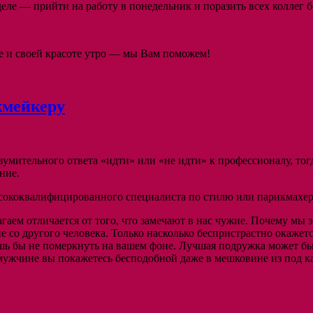
еделе — прийти на работу в понедельник и поразить всех колле
бе и своей красоте утро — мы Вам поможем!
жмейкеру
умительного ответа «идти» или «не идти» к профессионалу, тогд
ние.
 высококвалифицированного специалиста по стилю или парикмахе
агаем отличается от того, что замечают в нас чужие. Почему мы
е со другого человека. Только насколько беспристрастно окажет
ишь бы не померкнуть на вашем фоне. Лучшая подружка может бы
мужчине вы покажетесь бесподобной даже в мешковине из под ка