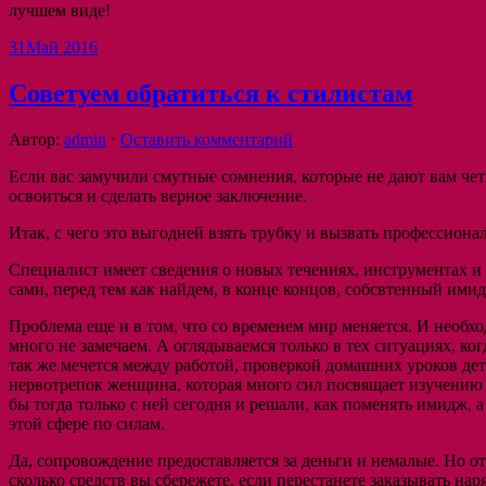
лучшем виде!
31
Май 2016
Советуем обратиться к стилистам
Автор:
admin
⋅
Оставить комментарий
Если вас замучили смутные сомнения, которые не дают вам четк
освоиться и сделать верное заключение.
Итак, с чего это выгодней взять трубку и вызвать профессион
Специалист имеет сведения о новых течениях, инструментах и
сами, перед тем как найдем, в конце концов, собсвтенный ими
Проблема еще и в том, что со временем мир меняется. И необх
много не замечаем. А оглядываемся только в тех ситуациях, ко
так же мечется между работой, проверкой домашних уроков дет
нервотрепок женщина, которая много сил посвящает изучению ос
бы тогда только с ней сегодня и решали, как поменять имидж,
этой сфере по силам.
Да, сопровождение предоставляется за деньги и немалые. Но от
сколько средств вы сбережете, если перестанете заказывать нар