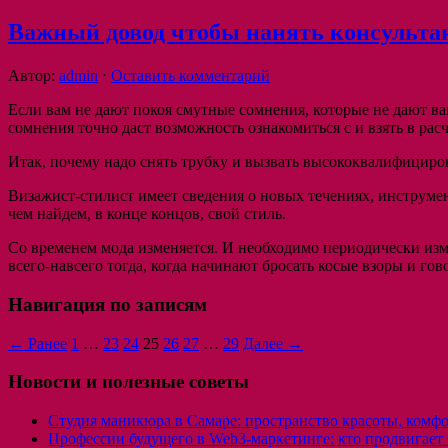
Важный довод чтобы нанять консульта
Автор:
admin
⋅
Оставить комментарий
Если вам не дают покоя смутные сомнения, которые не дают вам
сомнения точно даст возможность ознакомиться с и взять в рас
Итак, почему надо снять трубку и вызвать высококвалифицир
Визажист-стилист имеет сведения о новых течениях, инструмен
чем найдем, в конце концов, свой стиль.
Со временем мода изменяется. И необходимо периодически изме
всего-навсего тогда, когда начинают бросать косые взоры и гов
Навигация по записям
← Ранее
1
…
23
24
25
26
27
…
29
Далее →
Новости и полезные советы
Студия маникюра в Самаре: пространство красоты, комф
Профессии будущего в Web3-маркетинге: кто продвигает