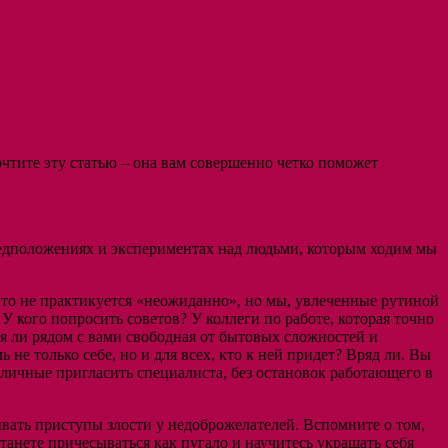
очтите эту статью – она вам совершенно четко поможет
предположениях и экспериментах над людьми, которым ходим мы
 это не практикуется «неожиданно», но мы, увлеченные рутиной
 У кого попросить советов? У коллеги по работе, которая точно
я ли рядом с вами свободная от бытовых сложностей и
е только себе, но и для всех, кто к ней придет? Вряд ли. Вы
наличные пригласить специалиста, без остановок работающего в
зывать приступы злости у недоброжелателей. Вспомните о том,
станете причесываться как пугало и научитесь украшать себя