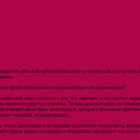
орые не дают вам однозначного ответа «идти» или «не идти» к п
шение.
 приезд профессионального имиджмейкера или парикмахера?
аляем свой образ разнится с тем, что замечают в нас прочие люд
шать мнение со другого человека. Только действительно ли объе
уга может легко быть завистницей, которая с упоением присовет
стрым «покупай, не раздумывай».
ом, чтобы для шопинга по бутикам пригласить специалиста, кот
его образа жизни осознанно и объективно посоветует вам разл