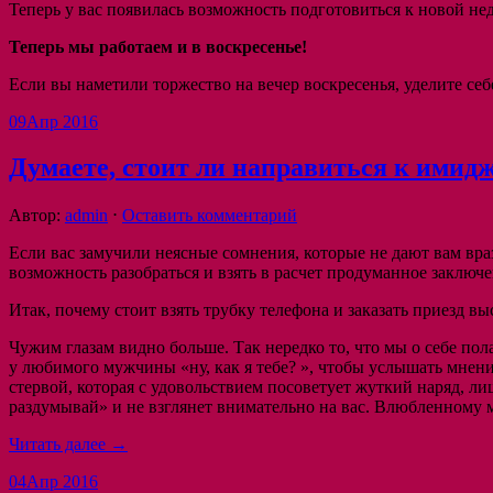
Теперь у вас появилась возможность подготовиться к новой н
Теперь мы работаем и в воскресенье!
Если вы наметили торжество на вечер воскресенья, уделите се
09
Апр 2016
Думаете, стоит ли направиться к имид
Автор:
admin
⋅
Оставить комментарий
Если вас замучили неясные сомнения, которые не дают вам враз
возможность разобраться и взять в расчет продуманное заключе
Итак, почему стоит взять трубку телефона и заказать приезд
Чужим глазам видно больше. Так нередко то, что мы о себе пол
у любимого мужчины «ну, как я тебе? », чтобы услышать мнени
стервой, которая с удовольствием посоветует жуткий наряд, л
раздумывай» и не взглянет внимательно на вас. Влюбленному 
Читать далее →
04
Апр 2016