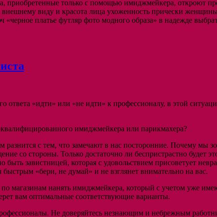
ска, приобретенные только с помощью имиджмейкера, откроют п
 внешнему виду и красота лица ухоженность прически женщины 
ч «черное платье футляр фото модного образа» в надежде выбрат
листа
го ответа «идти» или «не идти» к профессионалу, в этой ситуац
ококвалифицированного имиджмейкера или парикмахера?
ем разнится с тем, что замечают в нас посторонние. Почему мы 
уждение со стороны. Только достаточно ли беспристрастно буде
 быть завистницей, которая с удовольствием присоветует невра
 быстрым «бери, не думай» и не взглянет внимательно на вас.
а по магазинам нанять имиджмейкера, который с учетом уже им
берет вам оптимальные соответствующие варианты.
профессионалы. Не доверяйтесь незнающим и небрежным работник