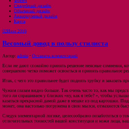
Френч
Свадебный дизайн
Объемный дизайн
Аквариумный дизайн
Карта
02
Июл 2016
Весомый довод в пользу стилиста
Автор:
admin
⋅
Оставить комментарий
Если не дают спокойно принять решение неясные сомнения, кот
совершенно четко поможет освоиться и принять правильное ре
Итак, с чего это правильнее будет поднять трубку и заказать
Чужим глазам видно больше. Так очень часто то, как мы предст
того ли спрашиваем у близких «ну, как я тебе? », чтобы услы
казаться прекрасной дамой даже в мешке из под картошки. Подр
может, она настолько погружена в свои мылси, отмахнется бы
Следуя элементарной логике, целесообразно позаботиться о т
отличительных тонкостей вашей конституции и кожи лица, ваш