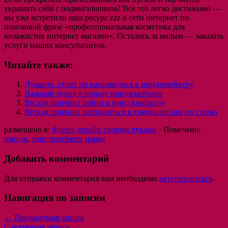
украшать себя с подмигиванием? Все это легко достижимо —
вы уже встретили наш ресурс zzz в сети интернет по
поисковой фразе «профессиональная косметика для
визажистов интернет магазин». Осталось за малым — заказать
услуги наших консультантов.
Читайте также:
Думаете, стоит ли направиться к имиджмейкеру
Важный довод в пользу имиджмейкера
Веская причина пойти к имиджмейкеру
Веская причина направиться к специалистам по стилю
размещено в:
Френч дизайн своими руками
⋅
Помечено:
имидж
,
имиджмейкер
,
наряд
Добавить комментарий
Для отправки комментария вам необходимо
авторизоваться
.
Навигация по записям
←
Предыдущая запись
Следующая запись
→