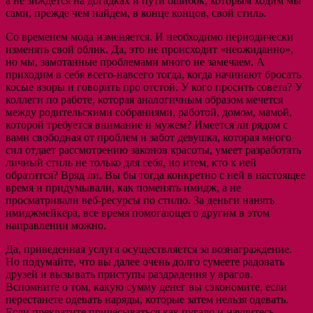
а не зиждется на догадках и пути ошибок, которым ходим мы
сами, прежде чем найдем, в конце концов, свой стиль.
Со временем мода изменяется. И необходимо периодически
изменять свой облик. Да, это не происходит «неожиданно»,
но мы, замотанные проблемами много не замечаем. А
приходим в себя всего-навсего тогда, когда начинают бросать
косые взоры и говорить про отстой.
У кого просить совета? У
коллеги по работе, которая аналогичным образом мечется
между родительскими собраниями, работой, домом, мамой,
которой требуется внимание и мужем? Имеется ли рядом с
вами свободная от проблем и забот девушка, которая много
сил отдает рассмотрению законов красоты, умеет разработать
личный стиль не только для себя, но итем, кто к ней
обратится? Вряд ли. Вы бы тогда конкретно с ней в настоящее
время и придумывали, как поменять имидж, а не
просматривали веб-ресурсы по стилю. За деньги нанять
имиджмейкера, все время помогающего другим в этом
направлении можно.
Да, приведенная услуга осуществляется за вознаграждение.
Но подумайте, что вы далее очень долго сумеете радовать
друзей и вызывать приступы раздрадения у врагов.
Вспомните о том, какую сумму денег вы сэкономите, если
перестанете одевать наряды, которые затем нельзя одевать.
Если прекратите причесываться как пугало и научитесь