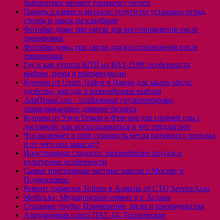
библиотеки меняют привычку читать
Память в камне и металле: услуги по установке оград,
столов и лавок на кладбище
Фитобар дома: три смузи для восстановления после
тренировки
Фитобар дома: три смузи для восстановления после
тренировки
Где и как купить КПП на ВАЗ-2109: особенности
выбора, цены и рекомендации
Купоны от Uzum Tezkor в Навои для заказа обеда:
удобство, выгода и разнообразие выбора
AdalTransCom – стабильные грузоперевозки,
оправдывающие доверие бизнеса
Купоны от Узум Тезкор в Фергане для горячей еды с
доставкой: как воспользоваться и что предлагают
Что включает в себя стоимость метра натяжного потолка
и от чего она зависит?
Иностранные сладости: разнообразие вкусов и
культурные особенности
Самые престижные частные школы в Москве и
Подмосковье.
Ремонт тормозов Тойота в Алматы от СТО ServiceAuto
Medics.kz: Медицинский сервис в г. Астана
Стальные трубы: Применение, виды и преимущества
Аэродромная плита ПАГ-14: Технические