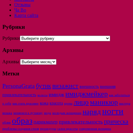
Отзывы
Ча Во
Карта сайта
Рубрики
Рубрики
Архивы
Архивы
Метки
бутик
визажист
PersonaGrata
внешность
внешняя
имиджмейкер
имидж
привлекательность
волосы
как заботиться
лицо
маникюр
кожа
красота
о себе
как стать красивее
крема
мастера
ногти
наряд
визажа
меняемся к лучшему
мода
молодым женщинам
образ
прическа
привлекательность
парикмахер
облик
проблемы создания стиля
процедуры
салон красоты
современная женщина