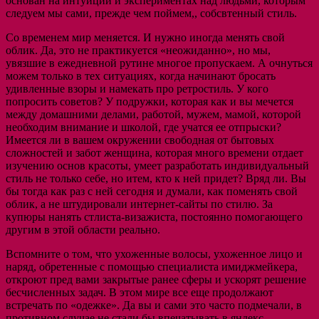
основан на интуиции и экспериментах над людьми, которым
следуем мы сами, прежде чем поймем,, собсвтенный стиль.
Со временем мир меняется. И нужно иногда менять свой
облик. Да, это не практикуется «неожиданно», но мы,
увязшие в ежедневной рутине многое пропускаем. А очнуться
можем только в тех ситуациях, когда начинают бросать
удивленные взоры и намекать про ретростиль. У кого
попросить советов? У подружки, которая как и вы мечется
между домашними делами, работой, мужем, мамой, которой
необходим внимание и школой, где учатся ее отпрыски?
Имеется ли в вашем окружении свободная от бытовых
сложностей и забот женщина, которая много времени отдает
изучению основ красоты, умеет разработать индивидуальный
стиль не только себе, но итем, кто к ней придет? Вряд ли. Вы
бы тогда как раз с ней сегодня и думали, как поменять свой
облик, а не штудировали интернет-сайты по стилю. За
купюры нанять стлиста-визажиста, постоянно помогающего
другим в этой области реально.
Вспомните о том, что ухоженные волосы, ухоженное лицо и
наряд, обретенные с помощью специалиста имиджмейкера,
откроют пред вами закрытые ранее сферы и ускорят решение
бесчисленных задач. В этом мире все еще продолжают
встречать по «одежке». Да вы и сами это часто подмечали, в
противном случае не стали бы впечатывать в яндекс