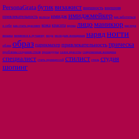
бутик
визажист
PersonaGrata
внешность
внешняя
имиджмейкер
имидж
привлекательность
волосы
как заботиться
лицо
маникюр
кожа
красота
о себе
как стать красивее
крема
мастера
ногти
наряд
визажа
меняемся к лучшему
мода
молодым женщинам
образ
прическа
привлекательность
парикмахер
облик
проблемы создания стиля
процедуры
салон красоты
современная женщина
стилист
специалист
студия
стать принцессой
стиль
шопинг