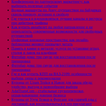
Конференции по партнерскому маркетингу: как
выбирать полезные события
Водные маршруты по Дону: путешествие на байдарках
сквозь природу, историю и свободу
Где учиться и вдохновляться: лучшие каналы и ресурсы
про арбитраж трафика
Как купить авиабилет на любое направление и не
переплатить: современные возможности для свободных
путешествий
Цифровые книжные пространства: как онлайн-
библиотеки меняют привычку читать
Память в камне и металле: услуги по установке оград,
столов и лавок на кладбище
Фитобар дома: три смузи для восстановления после
тренировки
Фитобар дома: три смузи для восстановления после
тренировки
Где и как купить КПП на ВАЗ-2109: особенности
выбора, цены и рекомендации
Купоны от Uzum Tezkor в Навои для заказа обеда:
удобство, выгода и разнообразие выбора
AdalTransCom – стабильные грузоперевозки,
оправдывающие доверие бизнеса
Купоны от Узум Тезкор в Фергане для горячей еды с
доставкой: как воспользоваться и что предлагают