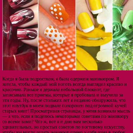
Когда я была подростком, я была одержим маникюром. Я
хотела, чтобы каждый мой ноготь всегда выглядел красиво и
красочно. Раньше я держала небольшой блокнот, где
записывала все приемы, которые я пробовала и выучила за
эти годы. Ну, после стольких лет я недавно обнаружила, что
этот ноутбук в моем подвале похоронен под огромной кучей
старых книг! Просматривая страницы, у меня возникла мысль
— а что, если я поделюсь некоторыми советами по маникюру
со всеми вами? Что ж, вот я и даю вам несколько
удивительных, но простых советов по ногтевому искусству,
чтобы вы могли делать маникюр прямо у себя дома в любое