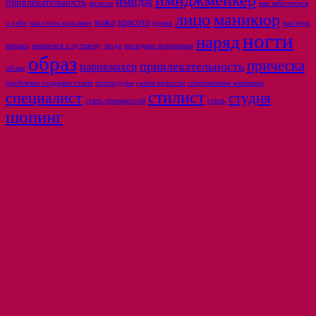
имидж
привлекательность
волосы
как заботиться
лицо
маникюр
кожа
красота
о себе
как стать красивее
крема
мастера
ногти
наряд
визажа
меняемся к лучшему
мода
молодым женщинам
образ
прическа
привлекательность
парикмахер
облик
проблемы создания стиля
процедуры
салон красоты
современная женщина
стилист
специалист
студия
стать принцессой
стиль
шопинг