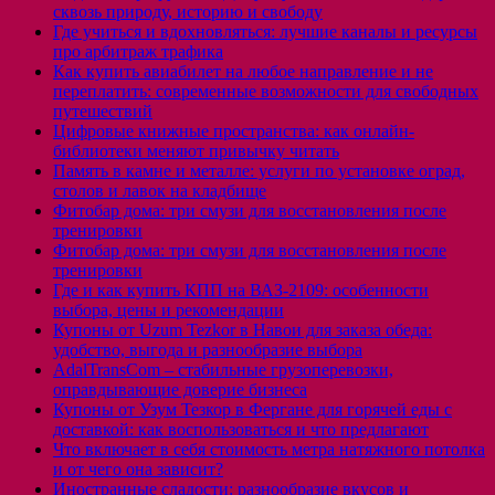
сквозь природу, историю и свободу
Где учиться и вдохновляться: лучшие каналы и ресурсы
про арбитраж трафика
Как купить авиабилет на любое направление и не
переплатить: современные возможности для свободных
путешествий
Цифровые книжные пространства: как онлайн-
библиотеки меняют привычку читать
Память в камне и металле: услуги по установке оград,
столов и лавок на кладбище
Фитобар дома: три смузи для восстановления после
тренировки
Фитобар дома: три смузи для восстановления после
тренировки
Где и как купить КПП на ВАЗ-2109: особенности
выбора, цены и рекомендации
Купоны от Uzum Tezkor в Навои для заказа обеда:
удобство, выгода и разнообразие выбора
AdalTransCom – стабильные грузоперевозки,
оправдывающие доверие бизнеса
Купоны от Узум Тезкор в Фергане для горячей еды с
доставкой: как воспользоваться и что предлагают
Что включает в себя стоимость метра натяжного потолка
и от чего она зависит?
Иностранные сладости: разнообразие вкусов и