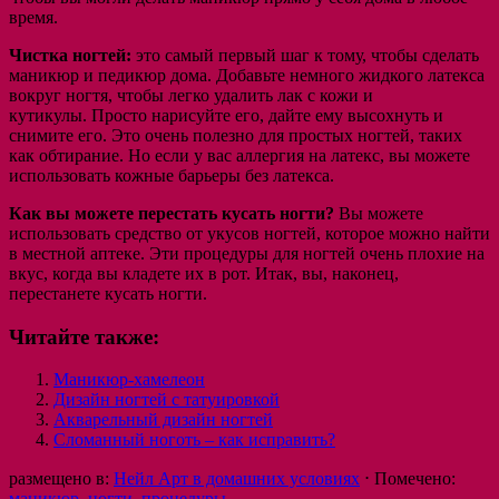
время.
Чистка ногтей:
это самый первый шаг к тому, чтобы сделать
маникюр и педикюр дома. Добавьте немного жидкого латекса
вокруг ногтя, чтобы легко удалить лак с кожи и
кутикулы. Просто нарисуйте его, дайте ему высохнуть и
снимите его. Это очень полезно для простых ногтей, таких
как обтирание. Но если у вас аллергия на латекс, вы можете
использовать кожные барьеры без латекса.
Как вы можете перестать кусать ногти?
Вы можете
использовать средство от укусов ногтей, которое можно найти
в местной аптеке. Эти процедуры для ногтей очень плохие на
вкус, когда вы кладете их в рот. Итак, вы, наконец,
перестанете кусать ногти.
Читайте также:
Маникюр-хамелеон
Дизайн ногтей с татуировкой
Акварельный дизайн ногтей
Сломанный ноготь – как исправить?
размещено в:
Нейл Арт в домашних условиях
⋅
Помечено:
маникюр
,
ногти
,
процедуры